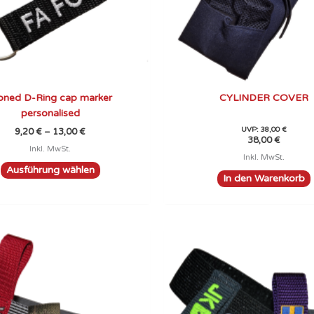
können
auf
der
Produktseite
gewählt
werden
oned D-Ring cap marker
CYLINDER COVER
personalised
UVP:
38,00
€
9,20
€
–
13,00
€
38,00
€
Inkl. MwSt.
Inkl. MwSt.
Ausführung wählen
In den Warenkorb