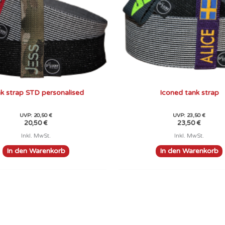
k strap STD personalised
Iconed tank strap
UVP:
20,50
€
UVP:
23,50
€
20,50
€
23,50
€
Inkl. MwSt.
Inkl. MwSt.
In den Warenkorb
In den Warenkorb