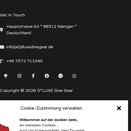
Get In Touch
Hauptstrasse 62 ° 88512 Mengen °
Deutschland
info[at]dluxedivegear.de
+49 7572 711045
Instagram
Facebook-
Facebook
Facebook-
Whatsapp
f
messenger
Copyright © 2026 D°LUXE Dive Gear
Cookie-Zustimmung verwalten
Willkommen auf der dunklen Seite...
wir benützen Cookies....
auch um sicherzustellen, dass Du unser