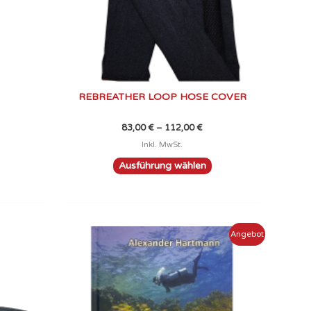
können
auf
der
Produktseite
gewählt
werden
REBREATHER LOOP HOSE COVER
83,00
€
–
112,00
€
Inkl. MwSt.
Ausführung wählen
Ursprünglicher
Aktueller
Angebot
Preis
Preis
war:
ist:
19,90 €
14,90 €.