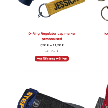
können
auf
der
Produktseite
gewählt
werden
D-Ring Regulator cap marker
Ic
personalised
7,20
€
–
11,20
€
Inkl. MwSt.
Ausführung wählen