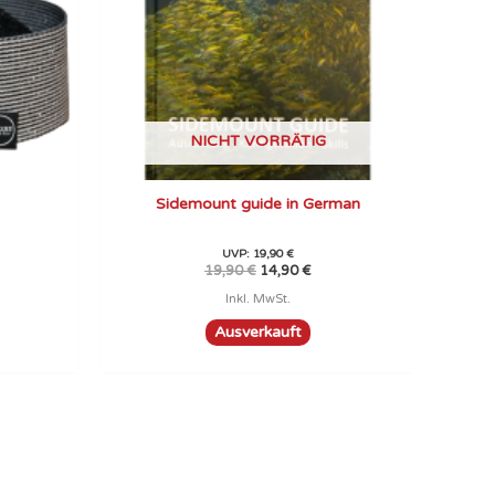
NICHT VORRÄTIG
Sidemount guide in German
UVP:
19,90
€
19,90
€
14,90
€
Inkl. MwSt.
Ausverkauft