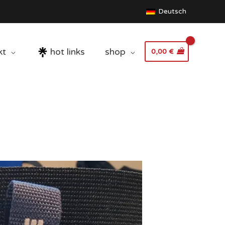
Deutsch
kt
hot links
shop
0,00
€