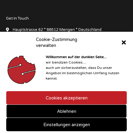
Get In Touch
Hauptstrasse 62 ° 88512 Mengen ° Deutschland
Cookie-Zustimmung
info[at]dluxedivegear.de
verwalten
+49 7572 711045
Willkommen auf der dunklen Seite...
wir benützen Cookies....
Instagram
Facebook-
Facebook
Facebook-
Whatsapp
auch um sicherzustellen, dass Du unser
f
messenger
Angebot im bestmöglichen Umfang nutzen
kannst.
Copyright © 2026 D°LUXE Dive Gear
Cookies akzeptieren
Ablehnen
Einstellungen anzeigen