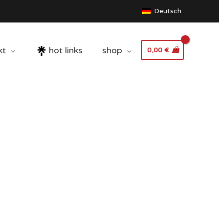
Deutsch
kt
hot links
shop
0,00
€