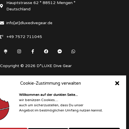
Hauptstrasse 62 ° 88512 Mengen °
Deutschland
info[at]dluxedivegear.de
+49 7572 711045
Instagram
Facebook-
Facebook
Facebook-
Whatsapp
f
messenger
Copyright © 2026 D°LUXE Dive Gear
Cookie-Zustimmung verwalten
Willkommen auf der dunklen Seite...
wir benützen Cookies....
auch um sicherzustellen, dass Du unser
Angebot im bestmöglichen Umfang nutzen kannst.