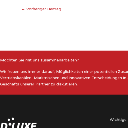
←
Vorheriger Beitrag
Möchten Sie mit uns zusammenarbeiten?
Wir freuen uns immer darauf, Möglichkeiten einer potentiellen Zu
Vertriebskanälen, Marktnischen und innovativen Entscheidungen in
Geschäfts unserer Partner zu diskutieren.
Wichtige 