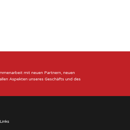
sammenarbeit mit neuen Partnern, neuen
 allen Aspekten unseres Geschäfts und des
Links