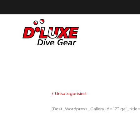
Zum
Inhalt
springen
/
Unkategorisiert
[Best_Wordpress_Gallery id=“7″ gal_title