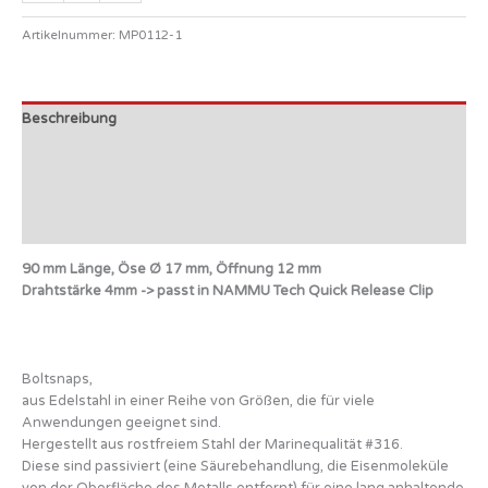
Artikelnummer:
MP0112-1
Beschreibung
Zusätzliche Informationen
Produktsicherheit
Rezensionen (1)
90 mm Länge, Öse Ø 17 mm, Öffnung 12 mm
Drahtstärke 4mm -> passt in NAMMU Tech Quick Release Clip
Boltsnaps,
aus Edelstahl in einer Reihe von Größen, die für viele
Anwendungen geeignet sind.
Hergestellt aus rostfreiem Stahl der Marinequalität #316.
Diese sind passiviert (eine Säurebehandlung, die Eisenmoleküle
von der Oberfläche des Metalls entfernt) für eine lang anhaltende