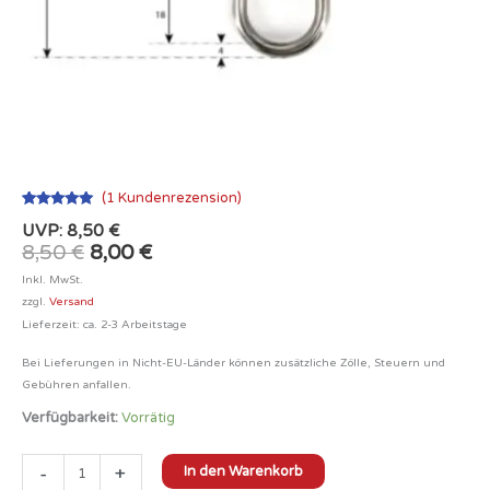
(
1
Kundenrezension)
Bewertet
1
UVP:
8,50
€
mit
5
von 5,
basierend
8,50
€
8,00
€
auf
Kundenbewertung
Inkl. MwSt.
zzgl.
Versand
Lieferzeit: ca. 2-3 Arbeitstage
Bei Lieferungen in Nicht-EU-Länder können zusätzliche Zölle, Steuern und
Gebühren anfallen.
Verfügbarkeit:
Vorrätig
-
+
In den Warenkorb