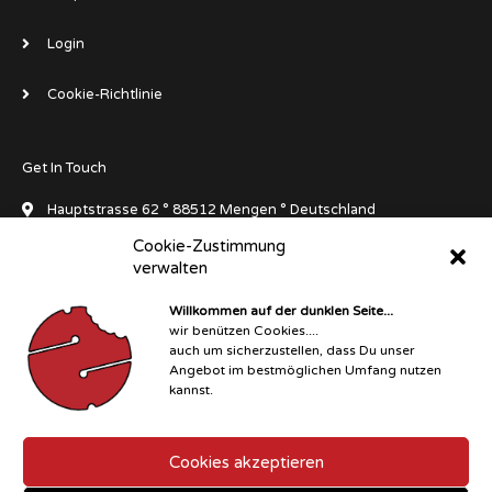
Login
Cookie-Richtlinie
Get In Touch
Hauptstrasse 62 ° 88512 Mengen ° Deutschland
Cookie-Zustimmung
info[at]dluxedivegear.de
verwalten
+49 7572 711045
Willkommen auf der dunklen Seite...
wir benützen Cookies....
Instagram
Facebook-
Facebook
Facebook-
Whatsapp
auch um sicherzustellen, dass Du unser
f
messenger
Angebot im bestmöglichen Umfang nutzen
kannst.
Copyright © 2026 D°LUXE Dive Gear
Cookies akzeptieren