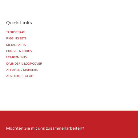
Quick Links
TANK STRAPS
RIGGING SETS
METAL PARTS
BUNGEE & CORDS
COMPONENTS
CYLINDER & LOOP COVER
APPAREL & MARKERS
ADVENTURE GEAR
Möchten Sie mit uns zusammenarbeiten?