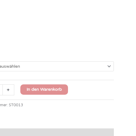
+
In den Warenkorb
mmer:
ST0013