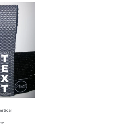
rtical
cm