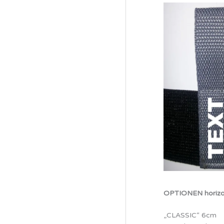
OPTIONEN horizo
„CLASSIC“ 6cm